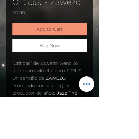
Criticas - Zawezo
Price
$0.99
Add to Cart
Buy Now
"Críticas" de Zawezo. Sencillo
que promovió el álbum SIRIUS.
Un sencillo de
ZAWEZO
·
Producido por su amigo y
productor de años,
Jazz The
Producer
· © Zawezo LLC · AMD
Music