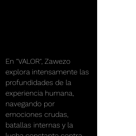
En "VALOR", Zawezo 
explora intensamente las 
profundidades de la 
experiencia humana, 
navegando por 
emociones crudas, 
batallas internas y la 
lucha constante contra 