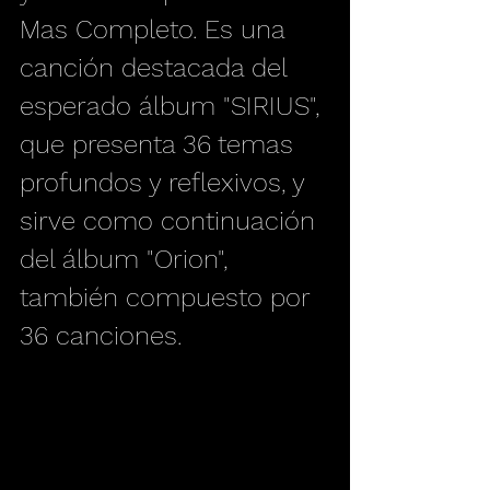
Mas Completo. Es una 
canción destacada del 
esperado álbum "SIRIUS", 
que presenta 36 temas 
profundos y reflexivos, y 
sirve como continuación 
del álbum "Orion", 
también compuesto por 
36 canciones. 