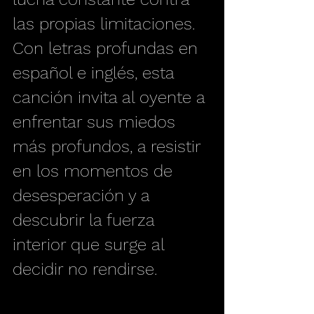
las propias limitaciones. 
Con letras profundas en 
español e inglés, esta 
canción invita al oyente a 
enfrentar sus miedos 
más profundos, a resistir 
en los momentos de 
desesperación y a 
descubrir la fuerza 
interior que surge al 
decidir no rendirse.