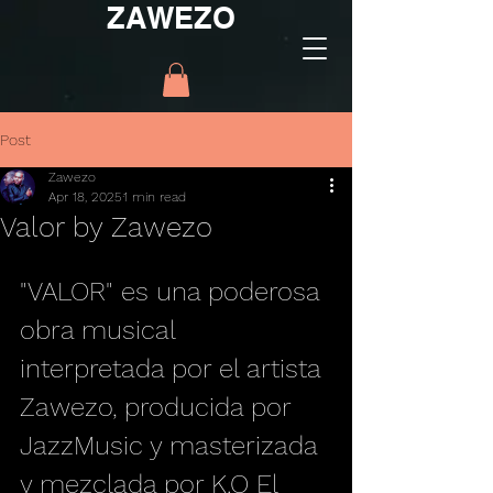
ZAWEZO
Post
Zawezo
Apr 18, 2025
1 min read
Valor by Zawezo
"VALOR" es una poderosa 
obra musical 
interpretada por el artista 
Zawezo, producida por 
JazzMusic y masterizada 
y mezclada por K.O El 